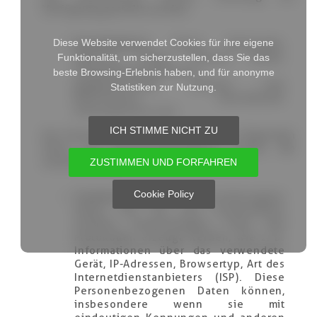
Verfügung gestellt werden:
Diese Website verwendet Cookies für ihre eigene
Kontaktdaten
: Name, Nachname,
Adresse, E-Mail, Telefon, Bilder,
Funktionalität, um sicherzustellen, dass Sie das
Anmeldeinformationen,
beste Browsing-Erlebnis haben, und für anonyme
gegebenenfalls weitere vom
Statistiken zur Nutzung.
Betroffenen übermittelte
Informationen usw.
ICH STIMME NICHT ZU
Der Verantwortliche verarbeitet die folgenden
Arten von Personenbezogenen Daten, die
automatisch gesammelt werden:
ZUSTIMMEN UND FORFAHREN
Cookie Policy
Technische Daten
: Personenbezogene
Daten, die von den verwendeten
Geräten, Anwendungen, Tools und
Protokollen erzeugt werden, wie z. B.
Informationen über das verwendete
Gerät, IP-Adressen, Browsertyp, Art des
Internetdienstanbieters (ISP). Diese
Personenbezogenen Daten können,
insbesondere wenn sie mit