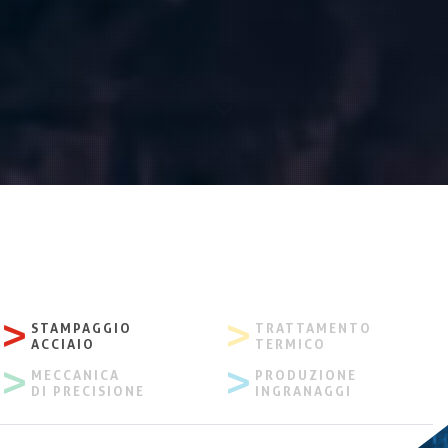
>
>
STAMPAGGIO
TRATTAMENTO
ACCIAIO
TERMICO
>
>
MECCANICA
PRODUZIONE
DI PRECISIONE
INGRANAGGI